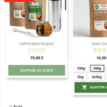
Coffret Maté Original
Maté Cla
Prix
Prix
79,00 €
14,50
250g
500g
RUPTURE DE STOCK
3kg
2x3kg

AJOUTER 
Avis