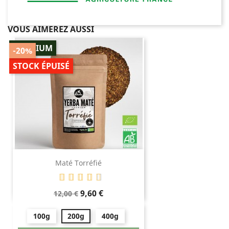
VOUS AIMEREZ AUSSI
PREMIUM
-20%
STOCK ÉPUISÉ
Maté Torréfié
Prix
Prix
9,60 €
12,00 €
de
base
100g
200g
400g